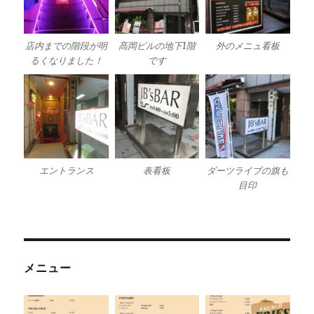
店内までの階段が明
髙岡ビルの地下1階
外のメニュ看板
るくなりました！
です
エントランス
表看板
ダーツライブの旗も
目印
メニュー