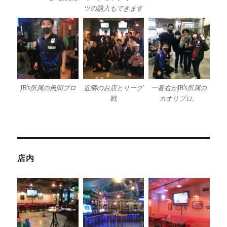
ツの購入もできます
JB’s所属の風間プロ
近隣のお店とリーグ
一番右がJB’s所属の
戦
カオリプロ。
店内