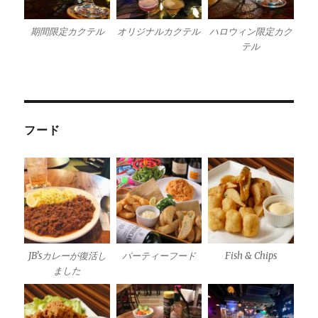
期間限定カクテル
オリジナルカクテル
ハロウィン限定カク
テル
フード
JB’sカレーが復活し
パーティーフード
Fish & Chips
ました