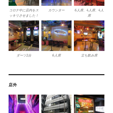
コロナ中に店内をス
カウンター
6人席、4人席、4人
ッキリさせました！
席
ダーツ2台
6人席
立ち飲み席
店外