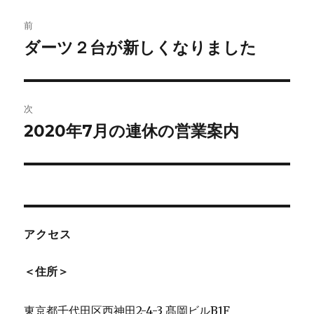
投
前
稿
ダーツ２台が新しくなりました
前
の
ナ
投
ビ
稿:
次
ゲ
2020年7月の連休の営業案内
次
の
ー
投
シ
稿:
ョ
アクセス
ン
＜住所＞
東京都千代田区西神田2-4-3 髙岡ビルB1F