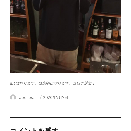
JB’sはやります。徹底的にやります。コロナ対策！
投
投
apollostar
2020年7月7日
稿
稿
者
日:
コメントを残す