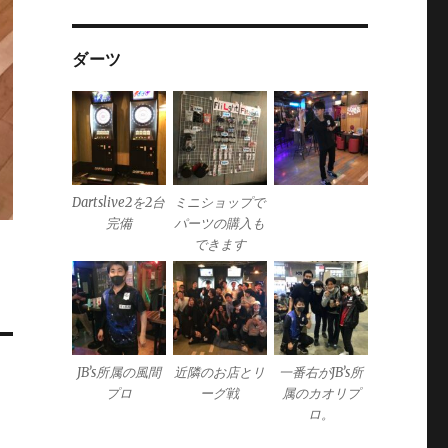
ダーツ
Dartslive2を2台
ミニショップで
完備
パーツの購入も
できます
JB’s所属の風間
近隣のお店とリ
一番右がJB’s所
プロ
ーグ戦
属のカオリプ
ロ。