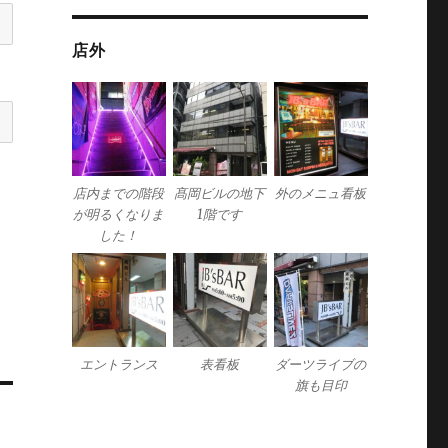
店外
店内までの階段
髙岡ビルの地下
外のメニュ看板
が明るくなりま
1階です
した！
エントランス
表看板
ダーツライブの
旗も目印