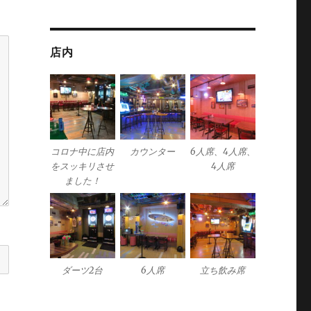
店内
コロナ中に店内
カウンター
6人席、4人席、
をスッキリさせ
4人席
ました！
ダーツ2台
6人席
立ち飲み席