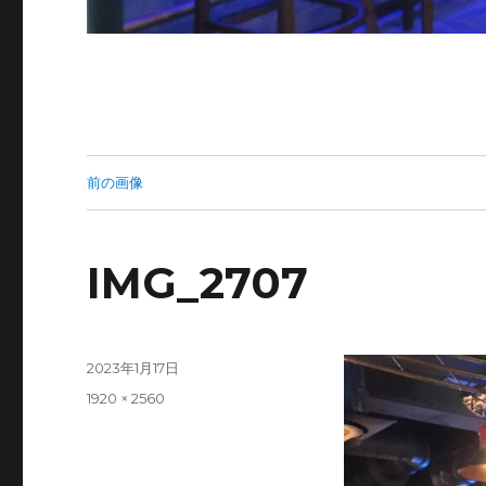
前の画像
IMG_2707
投
2023年1月17日
稿
フ
1920 × 2560
日:
ル
サ
イ