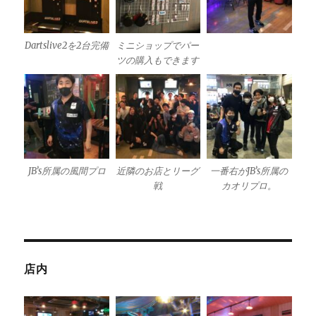
Dartslive2を2台完備
ミニショップでパー
ツの購入もできます
JB’s所属の風間プロ
近隣のお店とリーグ
一番右がJB’s所属の
戦
カオリプロ。
店内