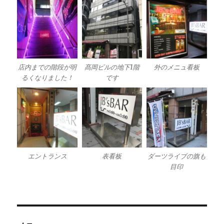
店内までの階段が明
髙岡ビルの地下1階
外のメニュ看板
るくなりました！
です
エントランス
表看板
ダーツライブの旗も
目印