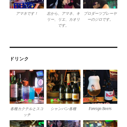
アマネです！
左から、アマネ、キ
プロダーツプレーヤ
リー、リエ、カオリ
ーのジロです。
です。
ドリンク
各種カクテルとスコ
シャンパン各種
Foreign Beers
ッチ