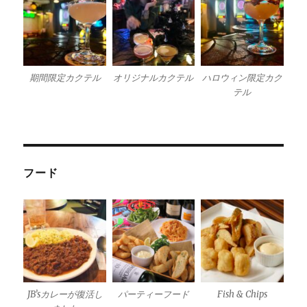
期間限定カクテル
オリジナルカクテル
ハロウィン限定カク
テル
フード
JB’sカレーが復活し
パーティーフード
Fish & Chips