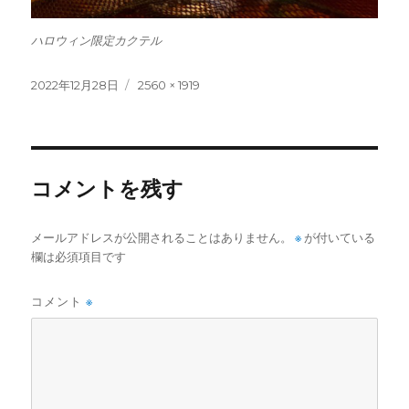
ハロウィン限定カクテル
投
フ
2022年12月28日
2560 × 1919
稿
ル
日:
サ
イ
ズ
コメントを残す
メールアドレスが公開されることはありません。
※
が付いている
欄は必須項目です
コメント
※