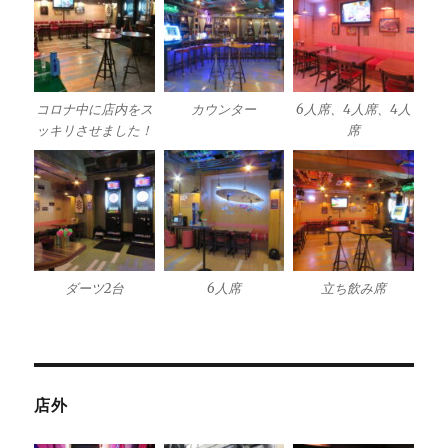
コロナ中に店内をス
カウンター
6人席、4人席、4人
ッキリさせました！
席
ダーツ2台
6人席
立ち飲み席
店外