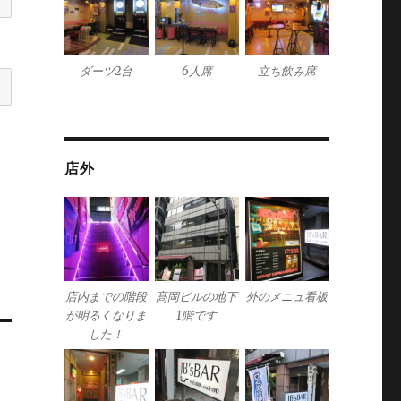
ダーツ2台
6人席
立ち飲み席
店外
店内までの階段
髙岡ビルの地下
外のメニュ看板
が明るくなりま
1階です
した！