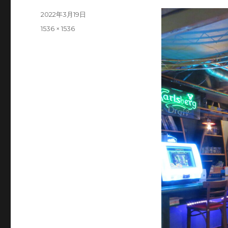
投
2022年3月19日
稿
フ
1536 × 1536
日:
ル
サ
イ
ズ