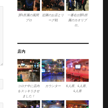
JB’s所属の風間
近隣のお店とリ
一番右がJB’s所
プロ
ーグ戦
属のカオリプ
ロ。
店内
コロナ中に店内
カウンター
6人席、4人席、
をスッキリさせ
4人席
ました！