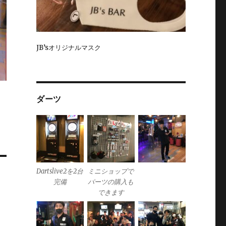
JB’sオリジナルマスク
ダーツ
Dartslive2を2台
ミニショップで
完備
パーツの購入も
できます