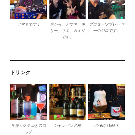
アマネです！
左から、アマネ、キ
プロダーツプレーヤ
リー、リエ、カオリ
ーのジロです。
です。
ドリンク
各種カクテルとスコ
シャンパン各種
Foreign Beers
ッチ