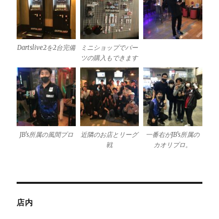
Dartslive2を2台完備
ミニショップでパー
ツの購入もできます
JB’s所属の風間プロ
近隣のお店とリーグ
一番右がJB’s所属の
戦
カオリプロ。
店内