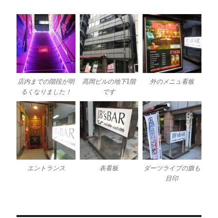
店内までの階段が明
髙岡ビルの地下1階
外のメニュ看板
るくなりました！
です
エントランス
表看板
ダーツライブの旗も
目印