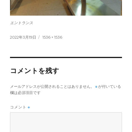
エントランス
投
フ
2022年3月19日
1536 × 1536
稿
ル
日:
サ
イ
ズ
コメントを残す
メールアドレスが公開されることはありません。
※
が付いている
欄は必須項目です
コメント
※