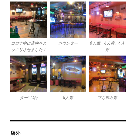
コロナ中に店内をス
カウンター
6人席、4人席、4人
ッキリさせました！
席
ダーツ2台
6人席
立ち飲み席
店外