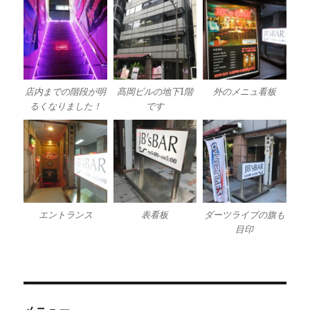
店内までの階段が明
髙岡ビルの地下1階
外のメニュ看板
るくなりました！
です
エントランス
表看板
ダーツライブの旗も
目印