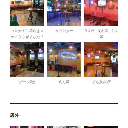
コロナ中に店内をス
カウンター
6人席、4人席、4人
ッキリさせました！
席
ダーツ2台
6人席
立ち飲み席
店外