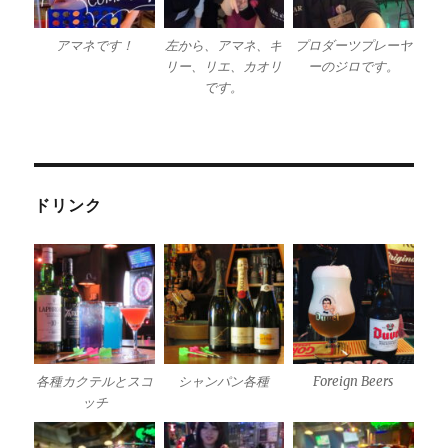
アマネです！
左から、アマネ、キ
プロダーツプレーヤ
リー、リエ、カオリ
ーのジロです。
です。
ドリンク
各種カクテルとスコ
シャンパン各種
Foreign Beers
ッチ