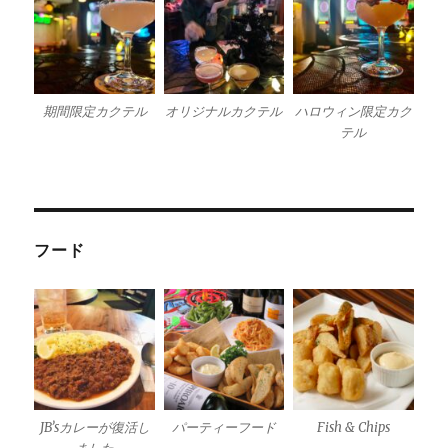
期間限定カクテル
オリジナルカクテル
ハロウィン限定カク
テル
フード
JB’sカレーが復活し
パーティーフード
Fish & Chips