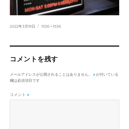
投
フ
2022年3月19日
1536 × 1536
稿
ル
日:
サ
イ
ズ
コメントを残す
メールアドレスが公開されることはありません。
※
が付いている
欄は必須項目です
コメント
※