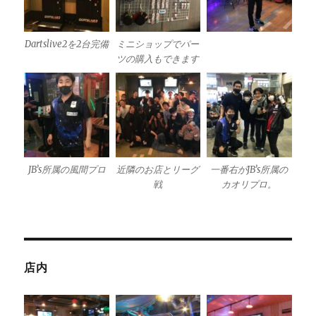
Dartslive2を2台完備
ミニショップでパー
ツの購入もできます
JB’s所属の風間プロ
近隣のお店とリーグ
一番右がJB’s所属の
戦
カオリプロ。
店内