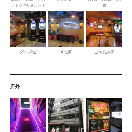
ッキリさせました！
席
ダーツ2台
6人席
立ち飲み席
店外