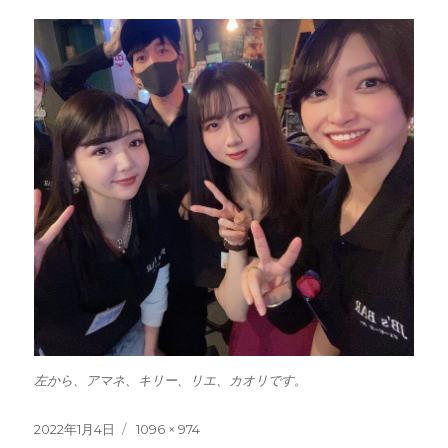
左から、アマネ、キリー、リエ、カオリです。
投
フ
2022年1月4日
1096 × 974