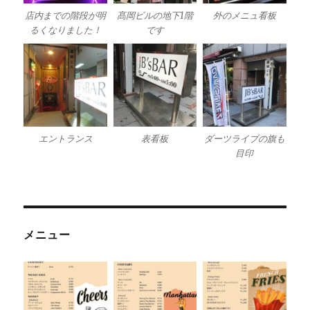
店内までの階段が明
髙岡ビルの地下1階
外のメニュ看板
るくなりました！
です
エントランス
表看板
ダーツライブの旗も
目印
メニュー