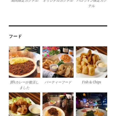
期間限定カクテル
オリジナルカクテル
ハロウィン限定カク
テル
フード
JB’sカレーが復活し
パーティーフード
Fish & Chips
ました