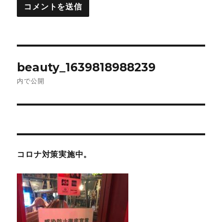
投
beauty_1639818988239
稿
内で公開
ナ
ビ
ゲ
コロナ対策実施中。
ー
シ
ョ