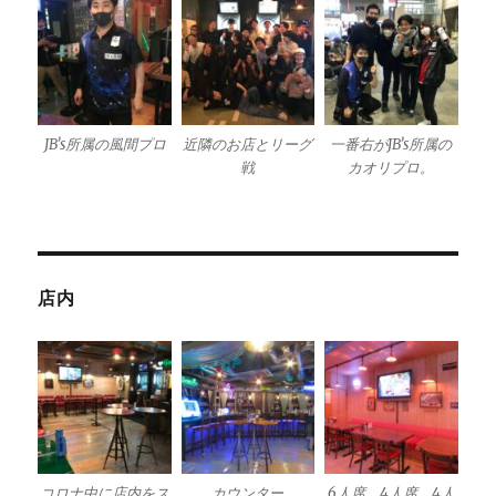
JB’s所属の風間プロ
近隣のお店とリーグ
一番右がJB’s所属の
戦
カオリプロ。
店内
コロナ中に店内をス
カウンター
6人席、4人席、4人