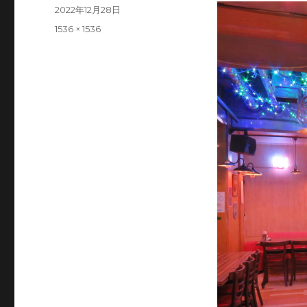
投
2022年12月28日
稿
フ
1536 × 1536
日:
ル
サ
イ
ズ