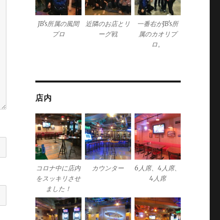
JB’s所属の風間
近隣のお店とリ
一番右がJB’s所
プロ
ーグ戦
属のカオリプ
ロ。
店内
コロナ中に店内
カウンター
6人席、4人席、
をスッキリさせ
4人席
ました！