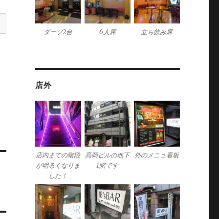
ダーツ2台
6人席
立ち飲み席
店外
店内までの階段
髙岡ビルの地下
外のメニュ看板
が明るくなりま
1階です
した！