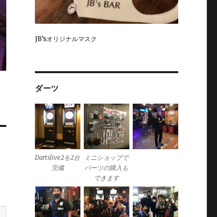
JB’sオリジナルマスク
ダーツ
Dartslive2を2台
ミニショップで
完備
パーツの購入も
できます