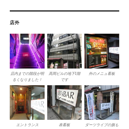
店外
店内までの階段が明
髙岡ビルの地下1階
外のメニュ看板
るくなりました！
です
エントランス
表看板
ダーツライブの旗も