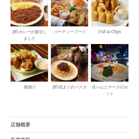
JB’sカレーが復活し
パーティーフード
Fish & Chips
ました
唐揚げ
JB’s気まぐれパスタ
生ハムとチーズのセ
ット
店舗概要