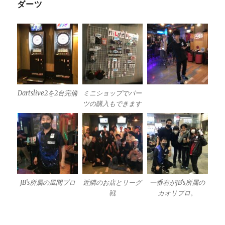
ダーツ
Dartslive2を2台完備
ミニショップでパー
ツの購入もできます
JB’s所属の風間プロ
近隣のお店とリーグ
一番右がJB’s所属の
戦
カオリプロ。