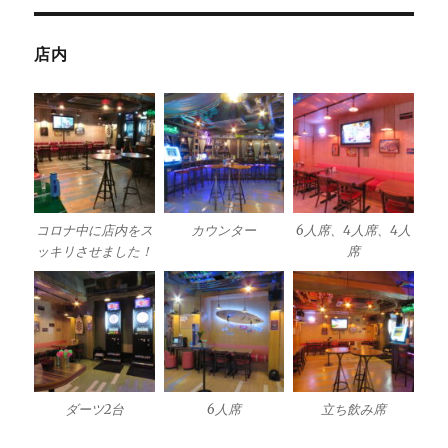
店内
コロナ中に店内をス
カウンター
6人席、4人席、4人
ッキリさせました！
席
ダーツ2台
6人席
立ち飲み席