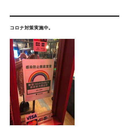
ビ
ゲ
コロナ対策実施中。
ー
シ
ョ
ン