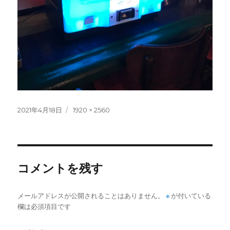
投
フ
2021年4月18日
1920 × 2560
稿
ル
日:
サ
イ
ズ
コメントを残す
メールアドレスが公開されることはありません。
※
が付いている
欄は必須項目です